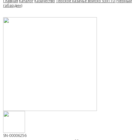
Главная
Каталог
Казачество
Терское казачье войско 93х110 (Черный
габардин)
SN-00006256