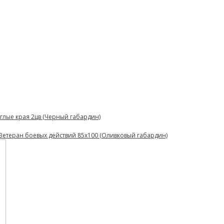
глые края 2цв (Черный габардин)
Ветеран боевых действий 85х100 (Оливковый габардин)