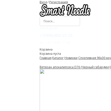
Вход
/
Регистрация
Менеджер:
+7(906)493-31-35
пн. - сб.: 10:00 - 17:00
Корзина
Корзина пуста
Главная
Каталог
Новинки
Спортивная 96x30 кру
Ветеран апокалипсиса D76 (Черный габардин)