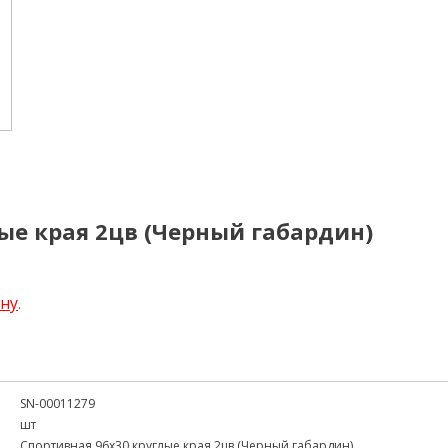
ые края 2цв (Черный габардин)
ену
.
SN-00011279
шт
Спортивная 96x30 круглые края 2цв (Черный габардин)