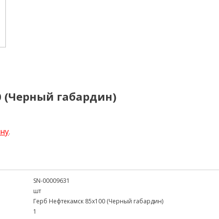
0 (Черный габардин)
ену
.
SN-00009631
шт
Герб Нефтекамск 85х100 (Черный габардин)
1