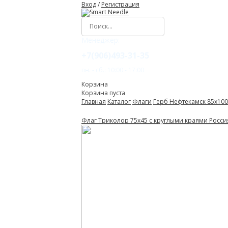
Вход
/
Регистрация
Менеджер:
+7(906)493-31-35
пн. - сб.: 10:00 - 17:00
Корзина
Корзина пуста
Главная
Каталог
Флаги
Герб Нефтекамск 85х100
Флаг Триколор 75х45 с круглыми краями Росси