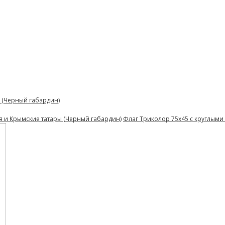
 (Черный габардин)
я и Крымские татары (Черный габардин)
Флаг Триколор 75х45 с круглыми